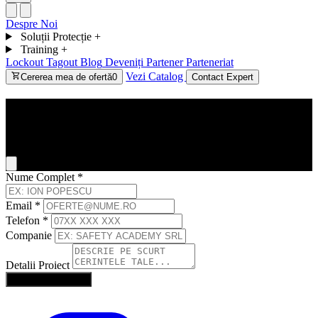
Despre Noi
Soluții Protecție
+
Training
+
Lockout Tagout
Blog
Deveniți Partener
Parteneriat
Vezi Catalog
Cererea mea de ofertă
0
Contact Expert
Contact
General Inquiry
Nume Complet
*
Email
*
Telefon
*
Companie
Detalii Proiect
Trimite Solicitarea