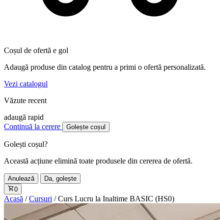
Coșul de ofertă e gol
Adaugă produse din catalog pentru a primi o ofertă personalizată.
Vezi catalogul
Văzute recent
adaugă rapid
Continuă la cerere
Golește coșul
Golești coșul?
Această acțiune elimină toate produsele din cererea de ofertă.
Anulează
Da, golește
0
Acasă
/
Cursuri
/
Curs Lucru la Inaltime BASIC (HS0)