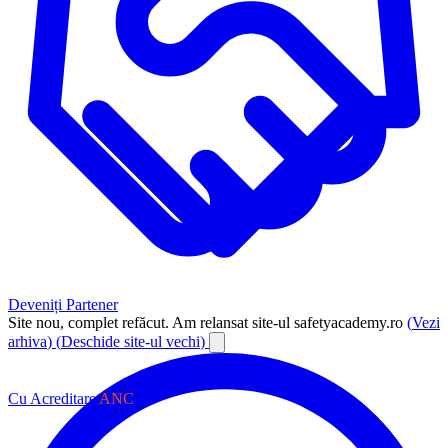
Deveniți Partener
Site nou, complet refăcut.
Am relansat site-ul safetyacademy.ro
(
Vezi
arhiva
)
(
Deschide site-ul vechi
)
Cu Acreditare
ANC