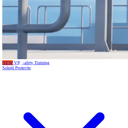
NEW
VR Safety Training
Soluții Protecție