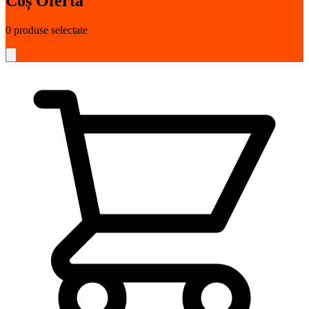
Coș Ofertă
0
produse selectate