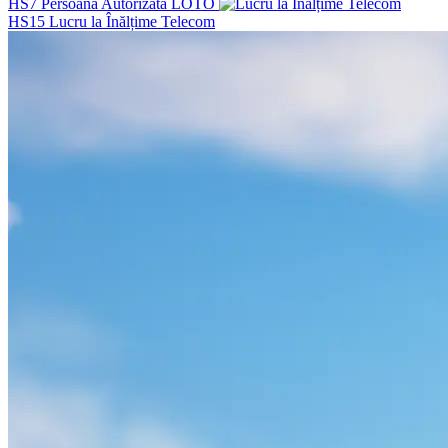
HS7
Persoana Autorizata LOTO
HS15
Lucru la Înălțime Telecom