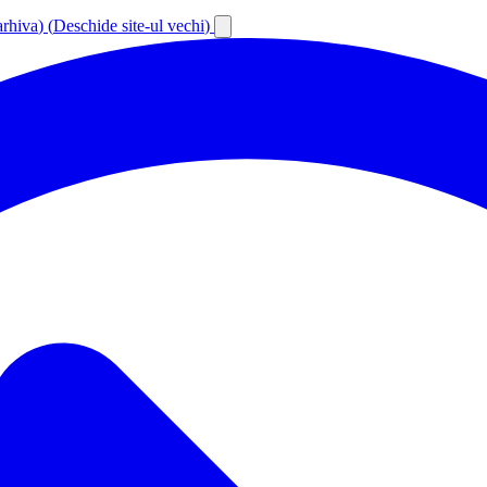
arhiva
)
(
Deschide site-ul vechi
)