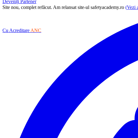
Deveniți Partener
Site nou, complet refăcut.
Am relansat site-ul safetyacademy.ro
(
Vezi 
Cu Acreditare
ANC