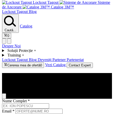
Lockout Tagout
Sisteme
de Ancorare
Catalog 3M™
Lockout Tagout
Blog
Catalog
Caută...
0
Despre Noi
Soluții Protecție
+
Training
+
Lockout Tagout
Blog
Deveniți Partener
Parteneriat
Vezi Catalog
Cererea mea de ofertă
0
Contact Expert
Contact
General Inquiry
Nume Complet
*
Email
*