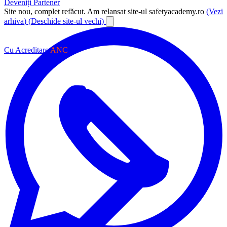
Deveniți Partener
Site nou, complet refăcut.
Am relansat site-ul safetyacademy.ro
(
Vezi
arhiva
)
(
Deschide site-ul vechi
)
Cu Acreditare
ANC