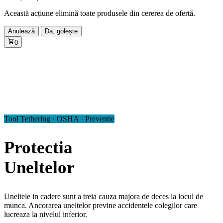
Această acțiune elimină toate produsele din cererea de ofertă.
Anulează
Da, golește
0
Tool Tethering · OSHA · Preventie
Protectia
Uneltelor
Uneltele in cadere sunt a treia cauza majora de deces la locul de
munca. Ancorarea uneltelor previne accidentele colegilor care
lucreaza la nivelul inferior.