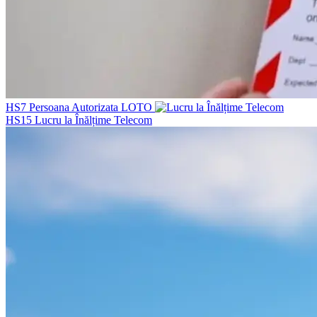
HS7
Persoana Autorizata LOTO
HS15
Lucru la Înălțime Telecom