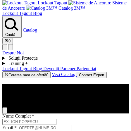
Lockout Tagout
Sisteme
de Ancorare
Catalog 3M™
Lockout Tagout
Blog
Catalog
Caută...
0
Despre Noi
Soluții Protecție
+
Training
+
Lockout Tagout
Blog
Deveniți Partener
Parteneriat
Vezi Catalog
Cererea mea de ofertă
0
Contact Expert
Contact
General Inquiry
Nume Complet
*
Email
*