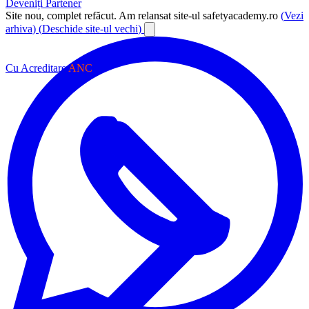
Deveniți Partener
Site nou, complet refăcut.
Am relansat site-ul safetyacademy.ro
(
Vezi
arhiva
)
(
Deschide site-ul vechi
)
Cu Acreditare
ANC