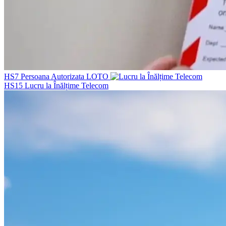
HS7
Persoana Autorizata LOTO
HS15
Lucru la Înălțime Telecom