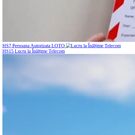
HS7
Persoana Autorizata LOTO
HS15
Lucru la Înălțime Telecom