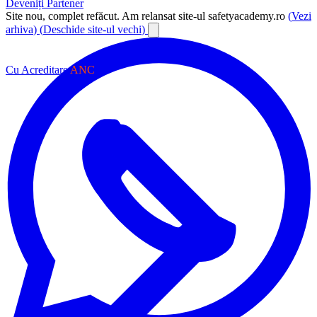
Deveniți Partener
Site nou, complet refăcut.
Am relansat site-ul safetyacademy.ro
(
Vezi
arhiva
)
(
Deschide site-ul vechi
)
Cu Acreditare
ANC