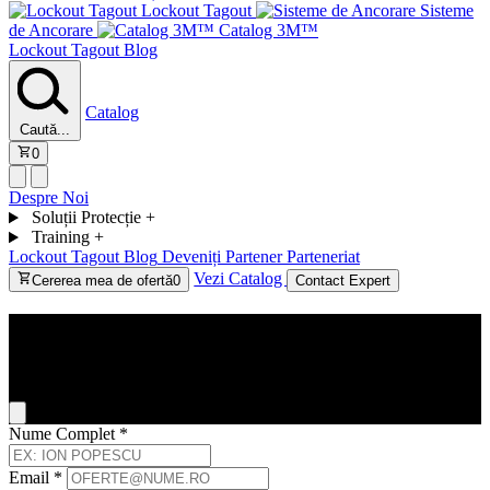
Lockout Tagout
Sisteme
de Ancorare
Catalog 3M™
Lockout Tagout
Blog
Catalog
Caută...
0
Despre Noi
Soluții Protecție
+
Training
+
Lockout Tagout
Blog
Deveniți Partener
Parteneriat
Vezi Catalog
Cererea mea de ofertă
0
Contact Expert
Contact
General Inquiry
Nume Complet
*
Email
*