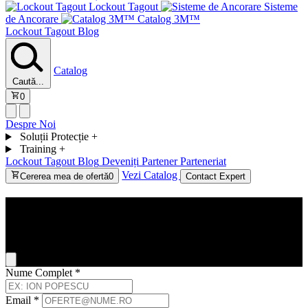
Lockout Tagout
Sisteme
de Ancorare
Catalog 3M™
Lockout Tagout
Blog
Catalog
Caută...
0
Despre Noi
Soluții Protecție
+
Training
+
Lockout Tagout
Blog
Deveniți Partener
Parteneriat
Vezi Catalog
Cererea mea de ofertă
0
Contact Expert
Contact
General Inquiry
Nume Complet
*
Email
*