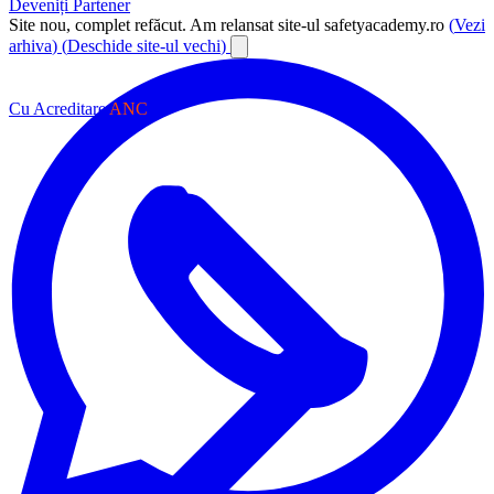
Deveniți Partener
Site nou, complet refăcut.
Am relansat site-ul safetyacademy.ro
(
Vezi
arhiva
)
(
Deschide site-ul vechi
)
Cu Acreditare
ANC