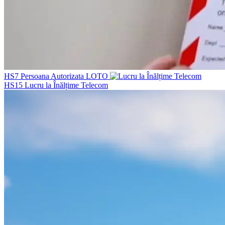
HS7
Persoana Autorizata LOTO
HS15
Lucru la Înălțime Telecom