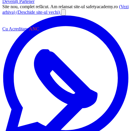
Deveniți Partener
Site nou, complet refăcut.
Am relansat site-ul safetyacademy.ro
(
Vezi
arhiva
)
(
Deschide site-ul vechi
)
Cu Acreditare
ANC