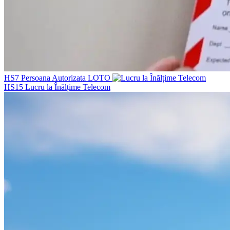
HS7
Persoana Autorizata LOTO
HS15
Lucru la Înălțime Telecom