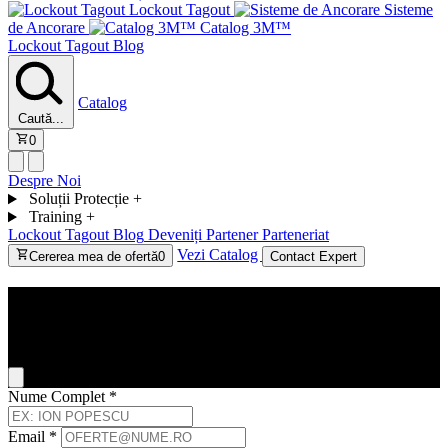
Lockout Tagout
Sisteme
de Ancorare
Catalog 3M™
Lockout Tagout
Blog
Catalog
Caută...
0
Despre Noi
Soluții Protecție
+
Training
+
Lockout Tagout
Blog
Deveniți Partener
Parteneriat
Vezi Catalog
Cererea mea de ofertă
0
Contact Expert
Contact
General Inquiry
Nume Complet
*
Email
*