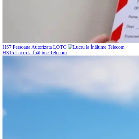
HS7
Persoana Autorizata LOTO
HS15
Lucru la Înălțime Telecom