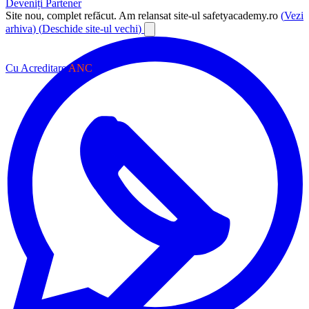
Deveniți Partener
Site nou, complet refăcut.
Am relansat site-ul safetyacademy.ro
(
Vezi
arhiva
)
(
Deschide site-ul vechi
)
Cu Acreditare
ANC