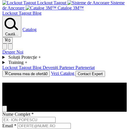
Lockout Tagout
Sisteme
de Ancorare
Catalog 3M™
Lockout Tagout
Blog
Catalog
Caută...
0
Despre Noi
Soluții Protecție
+
Training
+
Lockout Tagout
Blog
Deveniți Partener
Parteneriat
Vezi Catalog
Cererea mea de ofertă
0
Contact Expert
Contact
General Inquiry
Nume Complet
*
Email
*