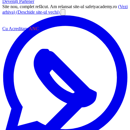
Deveniți Partener
Site nou, complet refăcut.
Am relansat site-ul safetyacademy.ro
(
Vezi
arhiva
)
(
Deschide site-ul vechi
)
Cu Acreditare
ANC