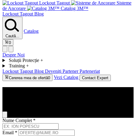
Lockout Tagout
Sisteme
de Ancorare
Catalog 3M™
Lockout Tagout
Blog
Catalog
Caută...
0
Despre Noi
Soluții Protecție
+
Training
+
Lockout Tagout
Blog
Deveniți Partener
Parteneriat
Vezi Catalog
Cererea mea de ofertă
0
Contact Expert
Contact
General Inquiry
Nume Complet
*
Email
*