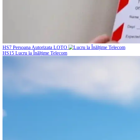
HS7
Persoana Autorizata LOTO
HS15
Lucru la Înălțime Telecom