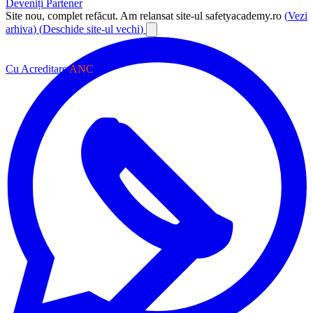
Deveniți Partener
Site nou, complet refăcut.
Am relansat site-ul safetyacademy.ro
(
Vezi
arhiva
)
(
Deschide site-ul vechi
)
Cu Acreditare
ANC