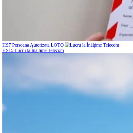
HS7
Persoana Autorizata LOTO
HS15
Lucru la Înălțime Telecom