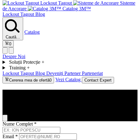
Lockout Tagout
Sisteme
de Ancorare
Catalog 3M™
Lockout Tagout
Blog
Catalog
Caută...
0
Despre Noi
Soluții Protecție
+
Training
+
Lockout Tagout
Blog
Deveniți Partener
Parteneriat
Vezi Catalog
Cererea mea de ofertă
0
Contact Expert
Contact
General Inquiry
Nume Complet
*
Email
*