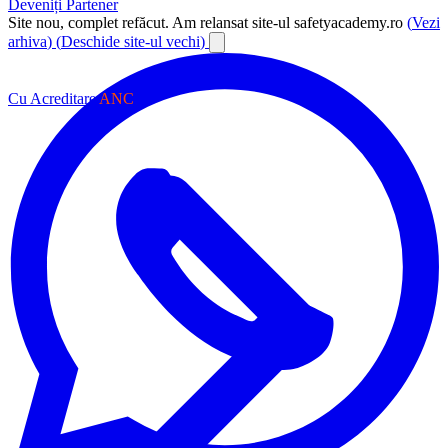
Deveniți Partener
Site nou, complet refăcut.
Am relansat site-ul safetyacademy.ro
(
Vezi
arhiva
)
(
Deschide site-ul vechi
)
Cu Acreditare
ANC