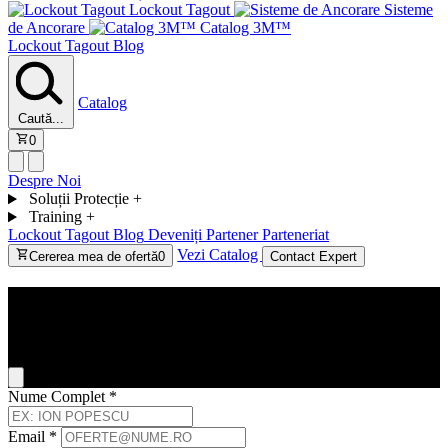
Lockout Tagout
Sisteme
de Ancorare
Catalog 3M™
Lockout Tagout
Blog
Catalog
Caută...
0
Despre Noi
Soluții Protecție
+
Training
+
Lockout Tagout
Blog
Deveniți Partener
Parteneriat
Vezi Catalog
Cererea mea de ofertă
0
Contact Expert
Contact
General Inquiry
Nume Complet
*
Email
*