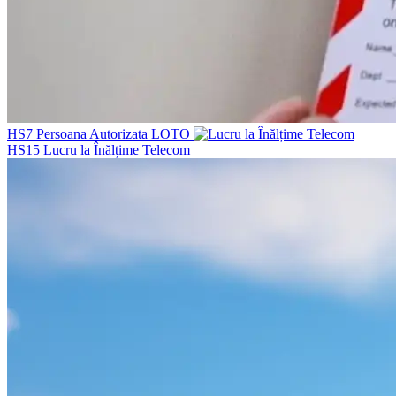
HS7
Persoana Autorizata LOTO
HS15
Lucru la Înălțime Telecom