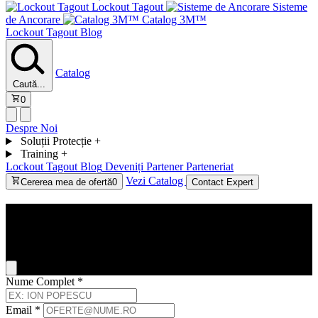
Lockout Tagout
Sisteme
de Ancorare
Catalog 3M™
Lockout Tagout
Blog
Catalog
Caută...
0
Despre Noi
Soluții Protecție
+
Training
+
Lockout Tagout
Blog
Deveniți Partener
Parteneriat
Vezi Catalog
Cererea mea de ofertă
0
Contact Expert
Contact
General Inquiry
Nume Complet
*
Email
*