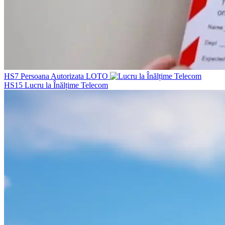
HS7
Persoana Autorizata LOTO
HS15
Lucru la Înălțime Telecom