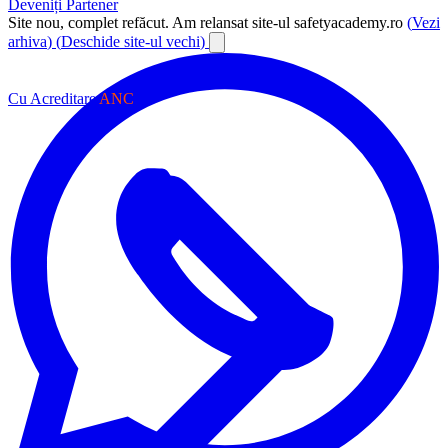
Deveniți Partener
Site nou, complet refăcut.
Am relansat site-ul safetyacademy.ro
(
Vezi
arhiva
)
(
Deschide site-ul vechi
)
Cu Acreditare
ANC