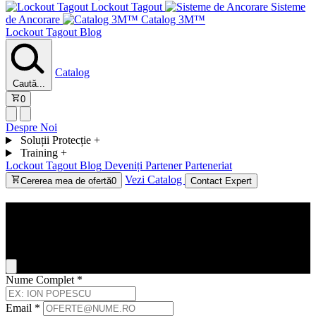
Lockout Tagout
Sisteme
de Ancorare
Catalog 3M™
Lockout Tagout
Blog
Catalog
Caută...
0
Despre Noi
Soluții Protecție
+
Training
+
Lockout Tagout
Blog
Deveniți Partener
Parteneriat
Vezi Catalog
Cererea mea de ofertă
0
Contact Expert
Contact
General Inquiry
Nume Complet
*
Email
*