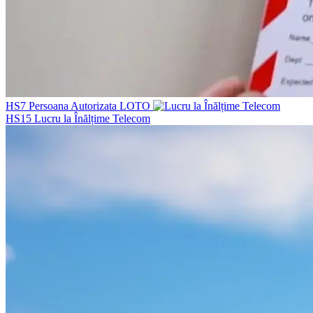
HS7
Persoana Autorizata LOTO
HS15
Lucru la Înălțime Telecom