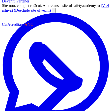
Deveniți Partener
Site nou, complet refăcut.
Am relansat site-ul safetyacademy.ro
(
Vezi
arhiva
)
(
Deschide site-ul vechi
)
Cu Acreditare
ANC