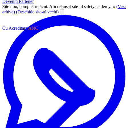
Deveniți Partener
Site nou, complet refăcut.
Am relansat site-ul safetyacademy.ro
(
Vezi
arhiva
)
(
Deschide site-ul vechi
)
Cu Acreditare
ANC