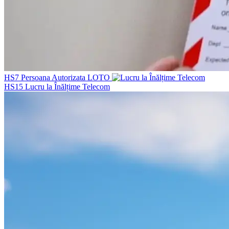
HS7
Persoana Autorizata LOTO
HS15
Lucru la Înălțime Telecom