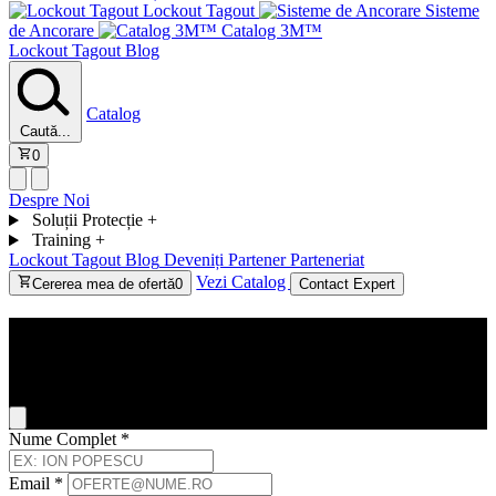
Lockout Tagout
Sisteme
de Ancorare
Catalog 3M™
Lockout Tagout
Blog
Catalog
Caută...
0
Despre Noi
Soluții Protecție
+
Training
+
Lockout Tagout
Blog
Deveniți Partener
Parteneriat
Vezi Catalog
Cererea mea de ofertă
0
Contact Expert
Contact
General Inquiry
Nume Complet
*
Email
*