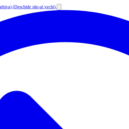
arhiva
)
(
Deschide site-ul vechi
)