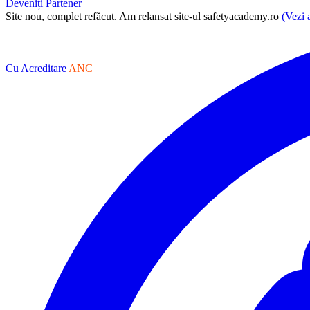
Deveniți Partener
Site nou, complet refăcut.
Am relansat site-ul safetyacademy.ro
(
Vezi 
Cu Acreditare
ANC