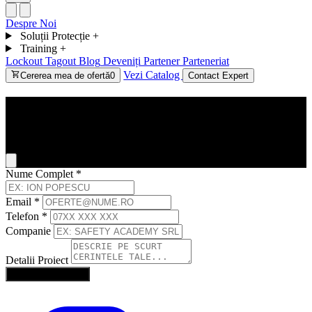
Despre Noi
Soluții Protecție
+
Training
+
Lockout Tagout
Blog
Deveniți Partener
Parteneriat
Vezi Catalog
Cererea mea de ofertă
0
Contact Expert
Contact
General Inquiry
Nume Complet
*
Email
*
Telefon
*
Companie
Detalii Proiect
Trimite Solicitarea