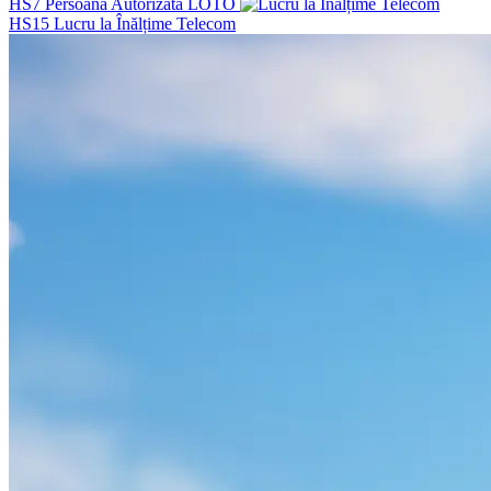
HS7
Persoana Autorizata LOTO
HS15
Lucru la Înălțime Telecom