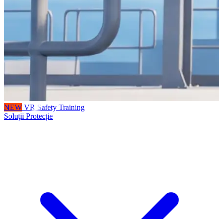
NEW
VR Safety Training
Soluții Protecție