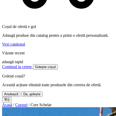
Coșul de ofertă e gol
Adaugă produse din catalog pentru a primi o ofertă personalizată.
Vezi catalogul
Văzute recent
adaugă rapid
Continuă la cerere
Golește coșul
Golești coșul?
Această acțiune elimină toate produsele din cererea de ofertă.
Anulează
Da, golește
0
Acasă
/
Cursuri
/
Curs Schelar