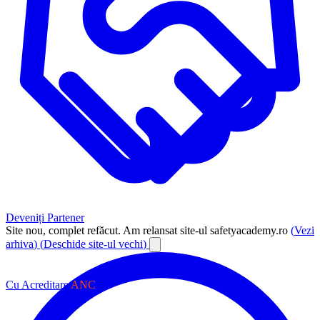
Deveniți Partener
Site nou, complet refăcut.
Am relansat site-ul safetyacademy.ro
(
Vezi
arhiva
)
(
Deschide site-ul vechi
)
Cu Acreditare
ANC