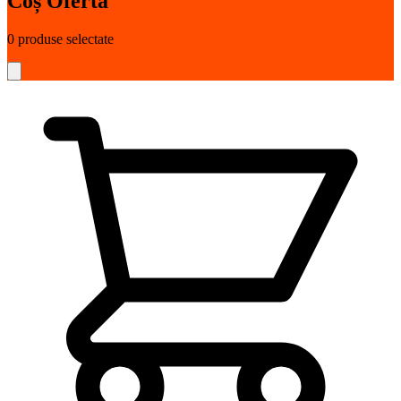
Coș Ofertă
0
produse selectate